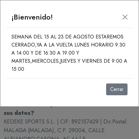
¡Bienvenido!
Acceder
Equipaciones
SEMANA DEL 15 AL 23 DE AGOSTO ESTAREMOS
AVISO LEGAL
CERRADO,YA A LA VUELTA LUNES HORARIO 9:30
A 14:00 Y DE 16:30 A 19:00 Y
La privacidad es de gran importancia para KEDEKE
MARTES,MIERCOLES,JUEVES Y VIERNES DE 9:00 A
SPORTS S.L. y queremos mantener una actitud abierta
15:00
y transparente al tratar sus datos personales. Por lo
tanto, disponemos de una política que establece cómo
Cerrar
se tratan y protegen sus datos personales.
¿Quién es el responsable del tratamiento de
sus datos?
KEDEKE SPORTS S.L. | CIF: B92157429 | Dir.Postal:
MALAGA (MALAGA), C.P. 29004, CALLE